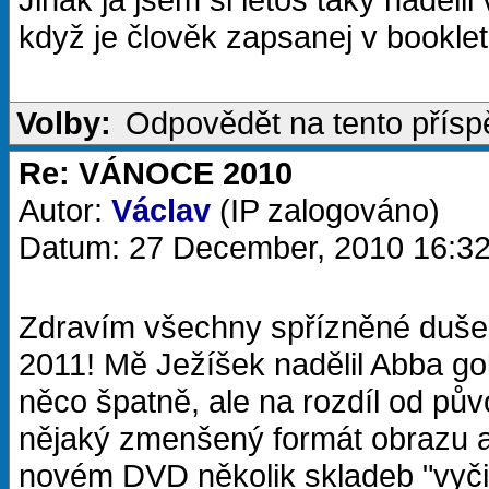
když je člověk zapsanej v bookle
Volby:
Odpovědět na tento přís
Re: VÁNOCE 2010
Autor:
Václav
(IP zalogováno)
Datum: 27 December, 2010 16:3
Zdravím všechny spřízněné duše 
2011! Mě Ježíšek nadělil Abba go
něco špatně, ale na rozdíl od p
nějaký zmenšený formát obrazu a
novém DVD několik skladeb "vyči