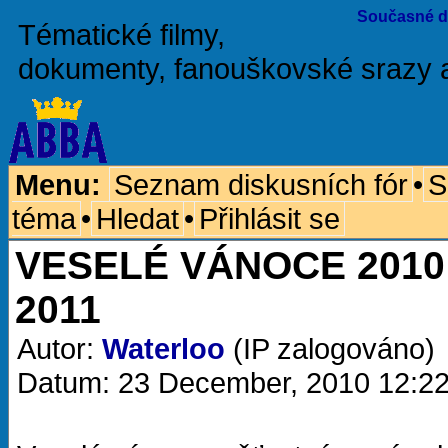
Současné d
Tématické filmy,
dokumenty, fanouškovské srazy 
Menu:
Seznam diskusních fór
•
S
téma
•
Hledat
•
Přihlásit se
VESELÉ VÁNOCE 2010
2011
Autor:
Waterloo
(IP zalogováno)
Datum: 23 December, 2010 12:2