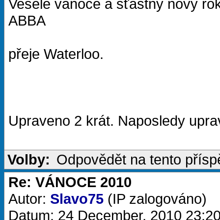
Veselé vánoce a šťastný nový r
ABBA
přeje Waterloo.
Upraveno 2 krát. Naposledy uprav
Volby:
Odpovědět na tento přís
Re: VÁNOCE 2010
Autor:
Slavo75
(IP zalogováno)
Datum: 24 December, 2010 23:2