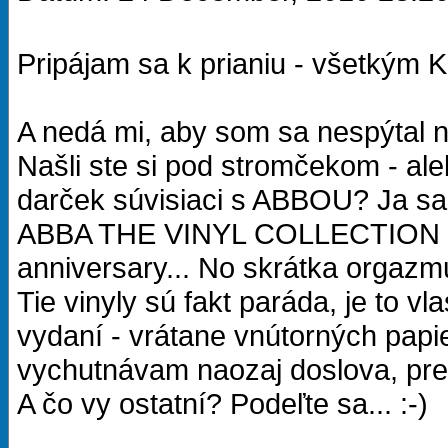
Pripájam sa k prianiu - všetký
A nedá mi, aby som sa nespýtal 
Našli ste si pod stromčekom - aleb
darček súvisiaci s ABBOU? Ja sa
ABBA THE VINYL COLLECTION a
anniversary... No skrátka orgazmus
Tie vinyly sú fakt paráda, je to v
vydaní - vrátane vnútorných papi
vychutnávam naozaj doslova, pretož
A čo vy ostatní? Podeľte sa... :-)