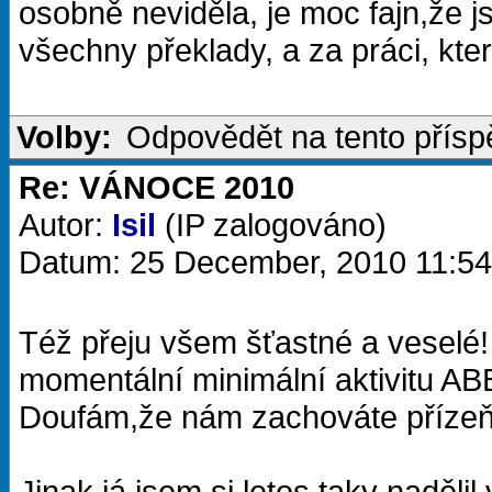
osobně neviděla, je moc fajn,že j
všechny překlady, a za práci, kter
Volby:
Odpovědět na tento přís
Re: VÁNOCE 2010
Autor:
Isil
(IP zalogováno)
Datum: 25 December, 2010 11:54
Též přeju všem šťastné a veselé
momentální minimální aktivitu AB
Doufám,že nám zachováte příze
Jinak já jsem si letos taky nadělil 