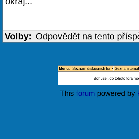
okraj...
Volby:
Odpovědět na tento přís
Menu:
Seznam diskusních fór
•
Seznam témat
Bohužel, do tohoto fóra mo
This
forum
powered by