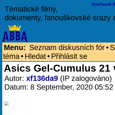
Současné d
Tématické filmy,
dokumenty, fanouškovské srazy 
Menu:
Seznam diskusních fór
•
S
téma
•
Hledat
•
Přihlásit se
Asics Gel-Cumulus 21 
Autor:
xf136da9
(IP zalogováno)
Datum: 8 September, 2020 05:52