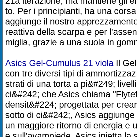
21a iterazione, ma mantiene gli e
to. Per i principianti, ha una corsa
aggiunge il nostro apprezzamento 
reattiva della scarpa e per l'asse
miglia, grazie a una suola in gom
Asics Gel-Cumulus 21 viola
Il Ge
con tre diversi tipi di ammortizzaz
strati di una torta a pi&#249; livel
ci&#242; che Asics chiama "Flyt
densit&#224; progettata per crear
sotto di ci&#242;, Asics aggiunge
un maggiore ritorno di energia e 
e sull'avampiede, Asics inietta la