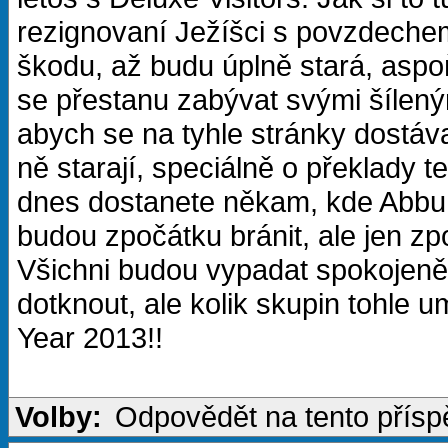
rezignovaní Ježíšci s povzdechem 
škodu, až budu úplně stará, aspo
se přestanu zabývat svými šíleným
abych se na tyhle stránky dostáva
ně starají, speciálně o překlady 
dnes dostanete někam, kde Abbu h
budou zpočátku bránit, ale jen zpo
Všichni budou vypadat spokojeně
dotknout, ale kolik skupin tohle
Year 2013!!
Volby:
Odpovědět na tento přís