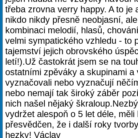
třeba zrovna verry happy. A to je a
nikdo nikdy přesně neobjasní, ale
kombinaci melodií, hlasů, chování
velmi sympatického vzhledu - to pr
tajemství jejich obrovského úspěch
letí!).Už častokrát jsem se na to
ostatními zpěváky a skupinami a v
vyznačovali nebo vyznačují něčí
nebo nemají tak široký záběr pozit
nich našel nějaký škraloup.Nezbý
vydržet alespoň o 5 let déle, měl
přesvědčen, že i další roky tvorb
hezky! Václav