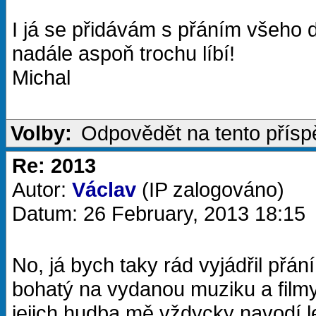
I já se přidávám s přáním všeho 
nadále aspoň trochu líbí!
Michal
Volby:
Odpovědět na tento přís
Re: 2013
Autor:
Václav
(IP zalogováno)
Datum: 26 February, 2013 18:15
No, já bych taky rád vyjádřil přán
bohatý na vydanou muziku a filmy
jejich hudba mě vždycky navodí le