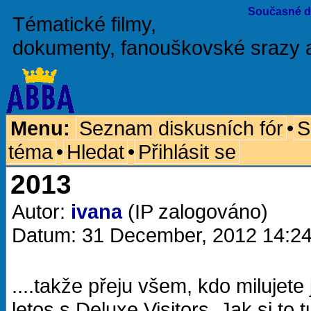
Současné d
Tématické filmy,
dokumenty, fanouškovské srazy 
Menu:
Seznam diskusních fór
•
S
téma
•
Hledat
•
Přihlásit se
2013
Autor:
ivana
(IP zalogováno)
Datum: 31 December, 2012 14:2
....takže přeju všem, kdo milujete
letos s Deluxe Visitors. Jak si t