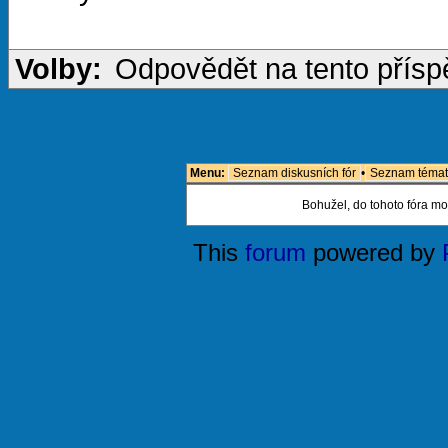
Volby:
Odpovědět na tento přís
Menu:
Seznam diskusních fór
•
Seznam témat
Bohužel, do tohoto fóra mo
This
forum
powered by