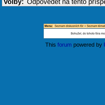
Volby:
Odpovědět na tento přís
Menu:
Seznam diskusních fór
•
Seznam témat
Bohužel, do tohoto fóra mo
This
forum
powered by