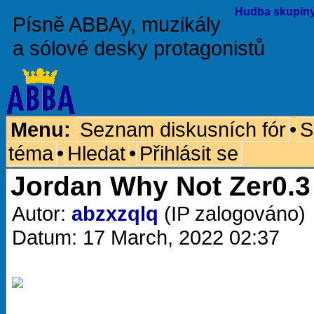
Hudba skupiny 
Písně ABBAy, muzikály
a sólové desky protagonistů
Menu:
Seznam diskusních fór
•
S
téma
•
Hledat
•
Přihlásit se
Jordan Why Not Zer0.3
Autor:
abzxzqlq
(IP zalogováno)
Datum: 17 March, 2022 02:37